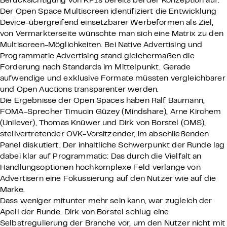
Berücksichtigung von KPIs bereits bei der Konzeption auf.
Der Open Space Multiscreen identifiziert die Entwicklung
Device-übergreifend einsetzbarer Werbeformen als Ziel,
von Vermarkterseite wünschte man sich eine Matrix zu den
Multiscreen-Möglichkeiten. Bei Native Advertising und
Programmatic Advertising stand gleichermaßen die
Forderung nach Standards im Mittelpunkt. Gerade
aufwendige und exklusive Formate müssten vergleichbarer
und Open Auctions transparenter werden.
Die Ergebnisse der Open Spaces haben Ralf Baumann,
FOMA-Sprecher Timucin Güzey (Mindshare), Arne Kirchem
(Unilever), Thomas Knüwer und Dirk von Borstel (OMS),
stellvertretender OVK-Vorsitzender, im abschließenden
Panel diskutiert. Der inhaltliche Schwerpunkt der Runde lag
dabei klar auf Programmatic: Das durch die Vielfalt an
Handlungsoptionen hochkomplexe Feld verlange von
Advertisern eine Fokussierung auf den Nutzer wie auf die
Marke.
Dass weniger mitunter mehr sein kann, war zugleich der
Apell der Runde. Dirk von Borstel schlug eine
Selbstregulierung der Branche vor, um den Nutzer nicht mit